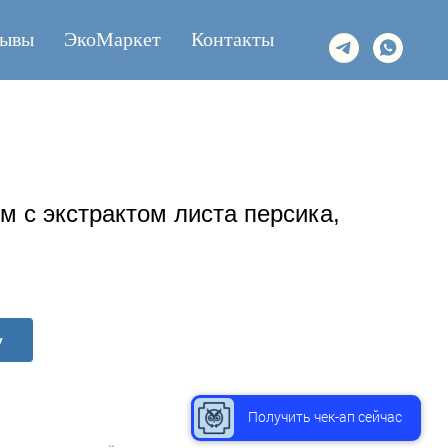
зывы
ЭкоМаркет
Контакты
м с экстрактом листа персика,
у
Получить чек-ап сейчас