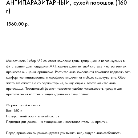
АНТИПАРАЗИТАРНЫЙ, сухой порошок (160
г)
1560,00
р.
В корзину
Монастырский сбор №2 сочетает комплекс трав, традиционно используемых в
фитотерапии для поддержки ЖКТ, желчевыделительной системы и естественных
процессов очищения организма. Растительные компоненты помогают поддерживать
комфортное пищеварение, микрофлору кишечника и общее самочувствие. Сбор
часто включают в антипаразитарные, очищающие и восстановительные
программы. Порошковый формат позволяет удобно использовать продукт для
приготовления настоев и индивидуальных схем приёма.
Форма: сухой порошок.
Вес: 160 г.
Натуральный растительный состав.
Подходит для домашних очищающих и восстановительных практик.
Перед применением рекомендуется учитывать индивидуальные особенности