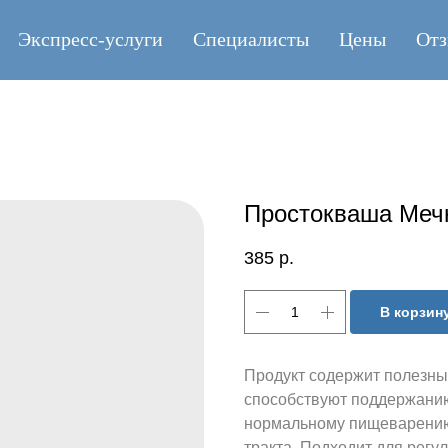
Экспресс-услуги
Специалисты
Цены
От
Простокваша Мечн
385
р.
В корзин
Продукт содержит полезны
способствуют поддержани
нормальному пищеварению
тракта. Подходит для регу