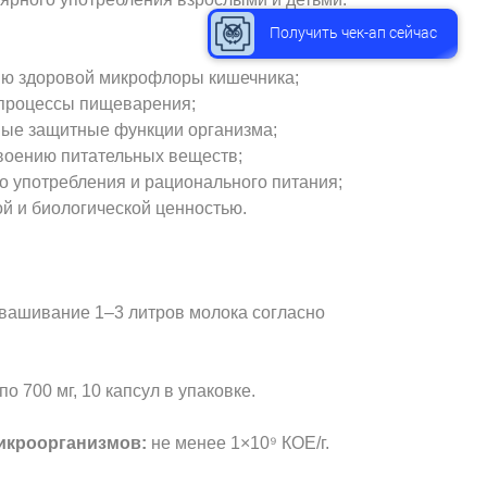
Получить чек-ап сейчас
ию здоровой микрофлоры кишечника;
 процессы пищеварения;
ные защитные функции организма;
своению питательных веществ;
о употребления и рационального питания;
й и биологической ценностью.
квашивание 1–3 литров молока согласно
о 700 мг, 10 капсул в упаковке.
икроорганизмов:
не менее 1×10⁹ КОЕ/г.