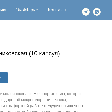
зывы
ЭкоМаркет
Контакты
иковская (10 капсул)
у
е молочнокислые микроорганизмы, которые
ю здоровой микрофлоры кишечника,
 и комфортной работе желудочно-кишечного
лярного употребления взрослыми и детьми.