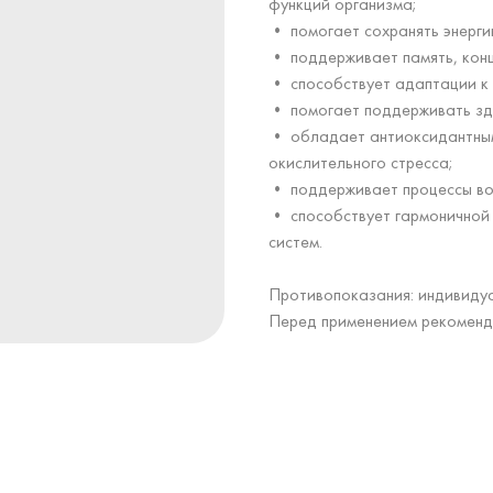
функций организма;
• помогает сохранять энерги
• поддерживает память, конц
• способствует адаптации к 
• помогает поддерживать здо
• обладает антиоксидантным
окислительного стресса;
• поддерживает процессы во
• способствует гармоничной 
систем.
Противопоказания: индивидуа
Перед применением рекоменду